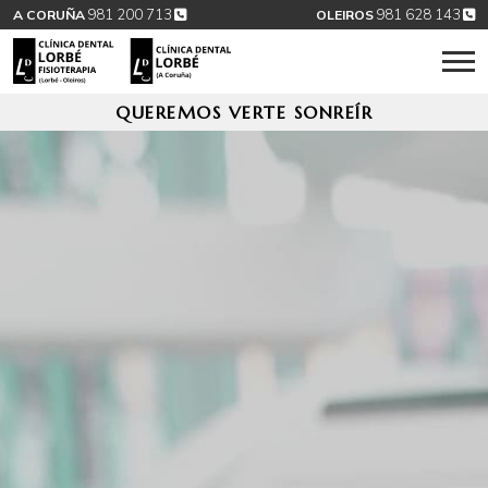
981 200 713
981 628 143
A CORUÑA
OLEIROS