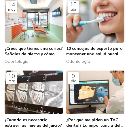
14
15
may
abr
¿Crees que tienes una caries?
10 consejos de experto para
Señales de alerta y cómo
mantener una salud bucal
actuar
impecable
Odontología
Odontología
10
9
mar
dic
¿Cuándo es necesario
¿Por qué me piden un TAC
extraer las muelas del juicio?
dental? La importancia del