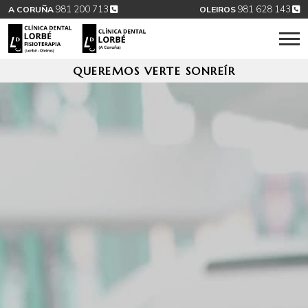
981 200 713
981 628 143
A CORUÑA
OLEIROS