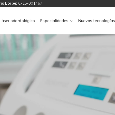
io Lorbé:
C-15-001467
Láser odontológico
Especialidades
Nuevas tecnologías