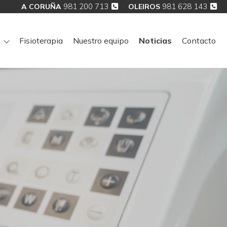
981 200 713
981 628 143
A CORUÑA
OLEIROS
Fisioterapia
Nuestro equipo
Noticias
Contacto