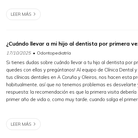
encías? La causa más ha...
LEER MÁS
¿Cuándo llevar a mi hijo al dentista por primera ve
17/10/2025
Odontopediatría
Si tienes dudas sobre cuándo llevar a tu hijo al dentista por p
quedes con ellas y pregúntanos! Al equipo de Clínica Dental y 
tus clínicas dentales en A Coruña y Oleiros, nos hacen esta p
habitualmente, así que no tenemos problemas es desvelarte 
respuesta: la recomendación es que la primera visita debería
primer año de vida o, como muy tarde, cuando salga el primer
No, no es pronto para venir por primera...
LEER MÁS