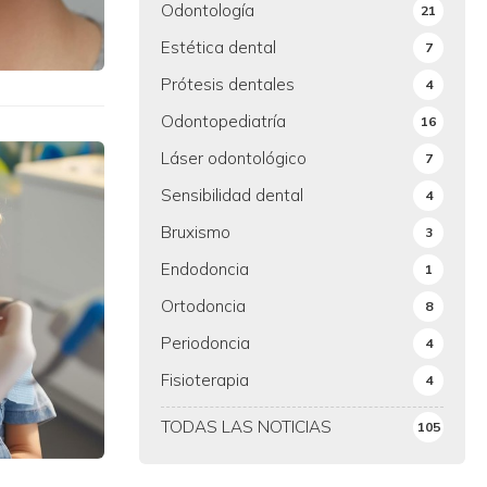
Odontología
21
Estética dental
7
Prótesis dentales
4
Odontopediatría
16
Láser odontológico
7
Sensibilidad dental
4
Bruxismo
3
Endodoncia
1
Ortodoncia
8
Periodoncia
4
Fisioterapia
4
TODAS LAS NOTICIAS
105