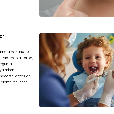
z?
rimera vez, ¡no te
Fisioterapia Lorbé,
regunta
ya mismo la
 hacerse antes del
 diente de leche.