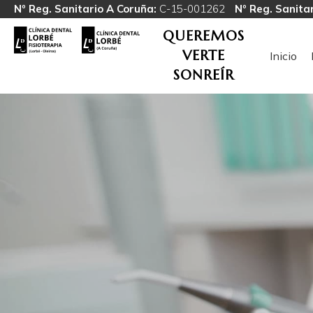
Nº Reg. Sanitario A Coruña:
C-15-001262
Nº Reg. Sanitar
QUEREMOS
VERTE
Inicio
SONREÍR