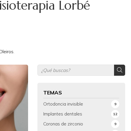
isioterapia Lorbé
leiros.
TEMAS
Ortodoncia invisible
9
Implantes dentales
12
Coronas de zirconio
9