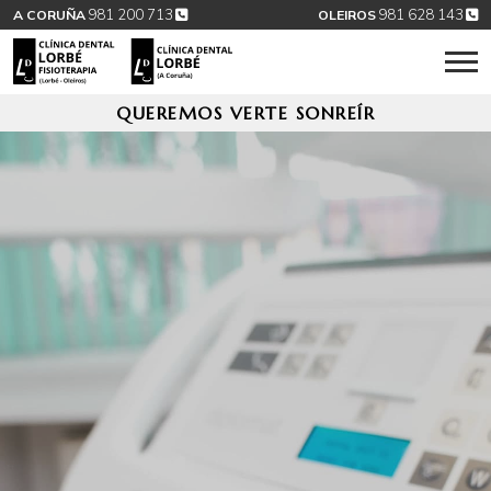
981 200 713
981 628 143
A CORUÑA
OLEIROS