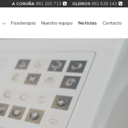
981 200 713
981 628 143
A CORUÑA
OLEIROS
Fisioterapia
Nuestro equipo
Noticias
Contacto