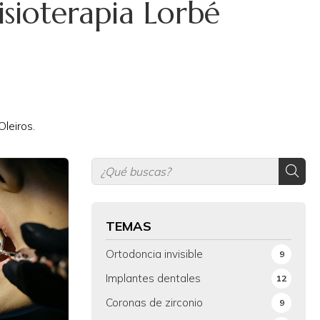
isioterapia Lorbé
leiros.
TEMAS
Ortodoncia invisible
9
Implantes dentales
12
Coronas de zirconio
9