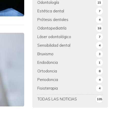
Odontología
21
Estética dental
7
Prótesis dentales
4
Odontopediatría
16
Láser odontológico
7
Sensibilidad dental
4
Bruxismo
3
Endodoncia
1
Ortodoncia
8
Periodoncia
4
Fisioterapia
4
TODAS LAS NOTICIAS
105