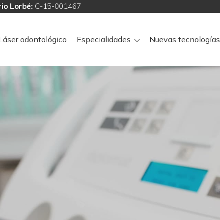
io Lorbé:
C-15-001467
Láser odontológico
Especialidades
Nuevas tecnologías