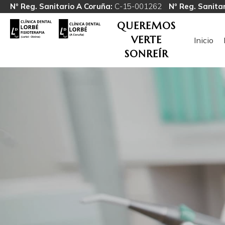
Nº Reg. Sanitario A Coruña:
C-15-001262
Nº Reg. Sanitar
QUEREMOS
VERTE
Inicio
SONREÍR