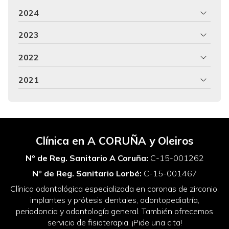
2024
2023
2022
2021
Clínica en A CORUÑA y Oleiros
Nº de Reg. Sanitario A Coruña:
C-15-001262
Nº de Reg. Sanitario Lorbé:
C-15-001467
Clínica odontológica especializada en coronas de zirconio,
implantes y prótesis dentales, odontopediatría,
periodoncia y odontología general. También ofrecemos
servicio de fisioterapia. ¡Pide una cita!