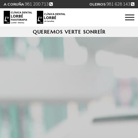
981 200 713
981 628 143
A CORUÑA
OLEIROS