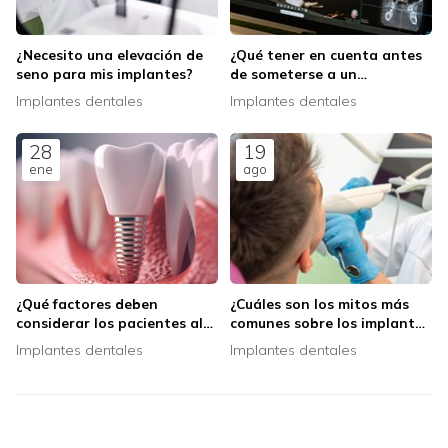
¿Necesito una elevación de
¿Qué tener en cuenta antes
seno para mis implantes?
de someterse a un
tratamiento de implantes
Implantes dentales
Implantes dentales
dentales?
28
19
ene
ago
¿Qué factores deben
¿Cuáles son los mitos más
considerar los pacientes al
comunes sobre los implantes
elegir un tipo de implante
dentales y cómo se
Implantes dentales
Implantes dentales
dental?
comparan con la realidad?