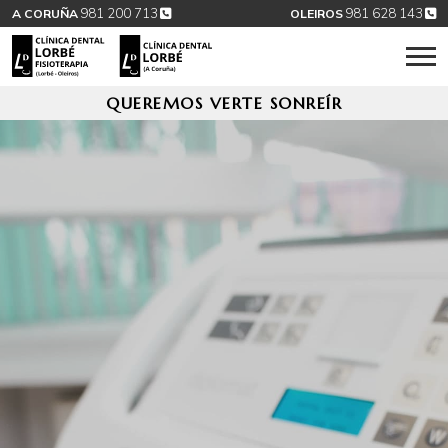
981 200 713
981 628 143
A CORUÑA
OLEIROS