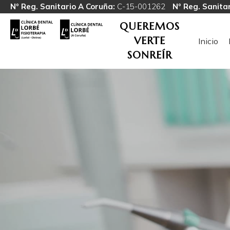
Nº Reg. Sanitario A Coruña:
C-15-001262
Nº Reg. Sanitar
QUEREMOS
VERTE
Inicio
SONREÍR