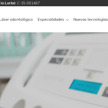
io Lorbé:
C-15-001467
Láser odontológico
Especialidades
Nuevas tecnologías