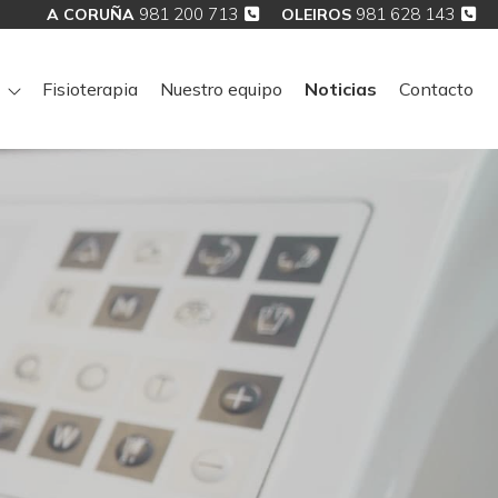
981 200 713
981 628 143
A CORUÑA
OLEIROS
Fisioterapia
Nuestro equipo
Noticias
Contacto