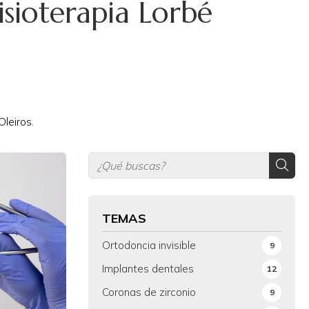
isioterapia Lorbé
leiros.
TEMAS
Ortodoncia invisible
9
Implantes dentales
12
Coronas de zirconio
9