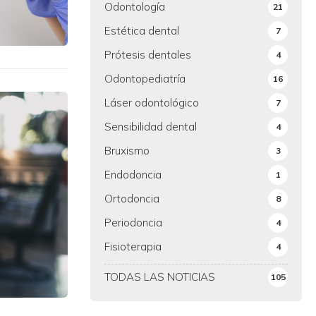
Odontología
21
Estética dental
7
Prótesis dentales
4
Odontopediatría
16
Láser odontológico
7
Sensibilidad dental
4
Bruxismo
3
Endodoncia
1
Ortodoncia
8
Periodoncia
4
Fisioterapia
4
TODAS LAS NOTICIAS
105