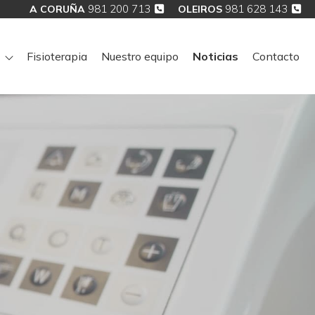
981 200 713
981 628 143
A CORUÑA
OLEIROS
Fisioterapia
Nuestro equipo
Noticias
Contacto