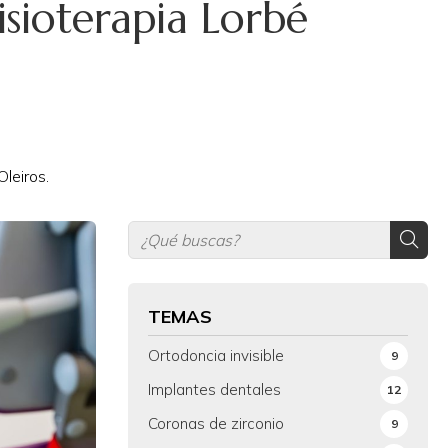
isioterapia Lorbé
leiros.
TEMAS
Ortodoncia invisible
9
Implantes dentales
12
Coronas de zirconio
9