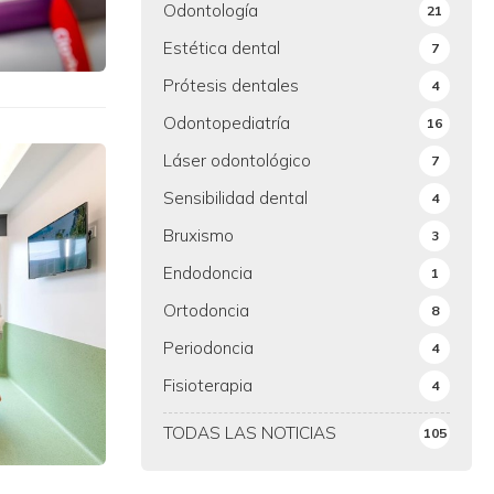
Odontología
21
Estética dental
7
Prótesis dentales
4
Odontopediatría
16
Láser odontológico
7
Sensibilidad dental
4
Bruxismo
3
Endodoncia
1
Ortodoncia
8
Periodoncia
4
Fisioterapia
4
TODAS LAS NOTICIAS
105