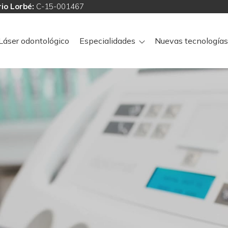
io Lorbé:
C-15-001467
Láser odontológico
Especialidades
Nuevas tecnologías