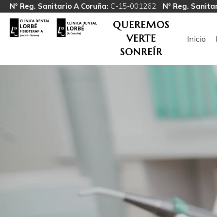
Nº Reg. Sanitario A Coruña:
C-15-001262
Nº Reg. Sanitar
QUEREMOS
VERTE
Inicio
SONREÍR