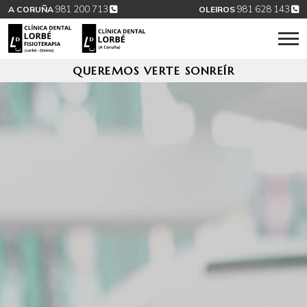
981 200 713
981 628 143
A CORUÑA
OLEIROS