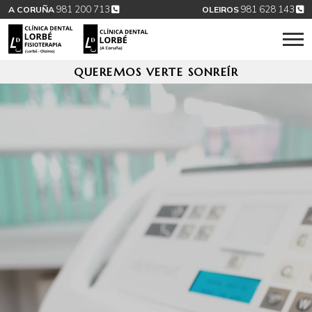
981 200 713
981 628 143
A CORUÑA
OLEIROS