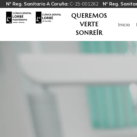
Nº Reg. Sanitario A Coruña:
C-15-001262
Nº Reg. Sanitar
QUEREMOS
VERTE
Inicio
SONREÍR