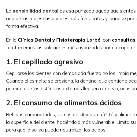
La
sensibilidad dental
es esa punzada aguda que sientes al be
una de las molestias bucales más frecuentes y, aunque puede
forma efectiva.
En la
Clínica Dental y Fisioterapia Lorbé
, con
consultas 
te ofrecemos las soluciones más avanzadas para recuperar t
1. El cepillado agresivo
Cepillarse los dientes con demasiada fuerza no los limpia mej
Cuando el esmalte se erosiona, la dentina, que contiene pe
permite que los estímulos externos lleguen al nervio, ocasion
2. El consumo de alimentos ácidos
Bebidas carbonatadas, zumos de cítricos, café, té y aliment
la superficie del diente, haciéndolo más vulnerable. Limita s
para que la saliva pueda neutralizar los ácidos.