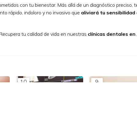
tidos con tu bienestar. Más allá de un diagnóstico preciso, 
ento rápido, indoloro y no invasivo que
aliviará tu sensibilidad
 ¡Recupera tu calidad de vida en nuestras
clínicas dentales en
10
9
mar
dic
para
¿Cuándo es necesario
¿Por qué me piden u