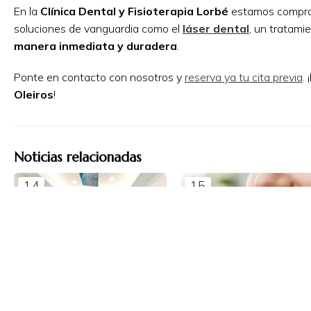
En la
Clínica Dental y Fisioterapia Lorbé
estamos comprome
soluciones de vanguardia como el
láser dental
, un tratami
manera inmediata y duradera
.
Ponte en contacto con nosotros y
reserva ya tu cita previa
.
Oleiros
!
Noticias relacionadas
14
15
may
abr
¿Crees que tienes una
10 consejos de experto 