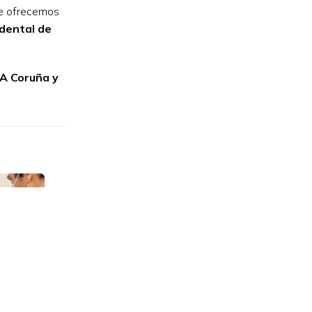
te ofrecemos
 dental de
 A Coruña y
n TAC