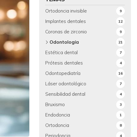
Ortodoncia invisible
9
Implantes dentales
12
Coronas de zirconio
9
Odontología
21
Estética dental
7
Prótesis dentales
4
Odontopediatría
16
Láser odontológico
7
Sensibilidad dental
4
Bruxismo
3
Endodoncia
1
Ortodoncia
8
Periodoncia
4