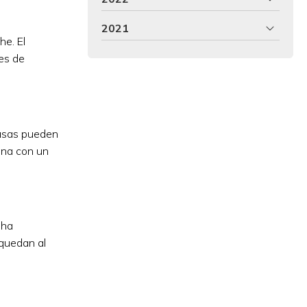
2021
he. El
res de
ausas pueden
iona con un
 ha
 quedan al