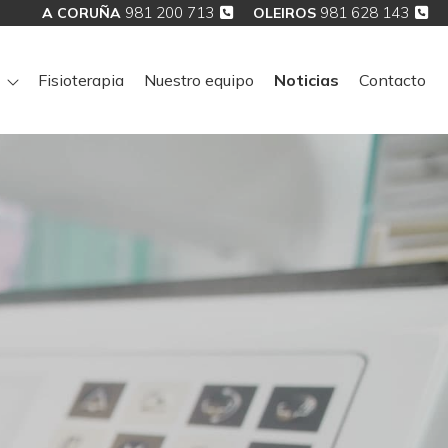
981 200 713
981 628 143
A CORUÑA
OLEIROS
Fisioterapia
Nuestro equipo
Noticias
Contacto