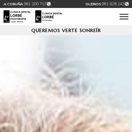
981 200 713
981 628 143
A CORUÑA
OLEIROS