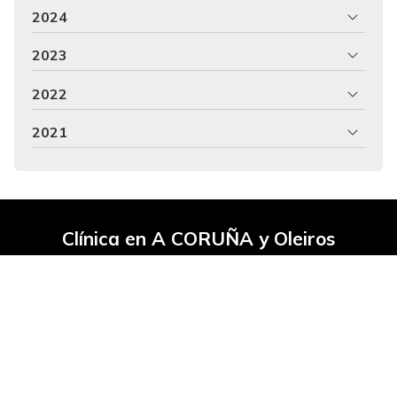
2024
2023
2022
2021
Clínica en A CORUÑA y Oleiros
Nº de Reg. Sanitario A Coruña:
C-15-001262
Nº de Reg. Sanitario Lorbé:
C-15-001467
Clínica odontológica especializada en coronas de zirconio,
implantes y prótesis dentales, odontopediatría,
periodoncia y odontología general. También ofrecemos
servicio de fisioterapia. ¡Pide una cita!