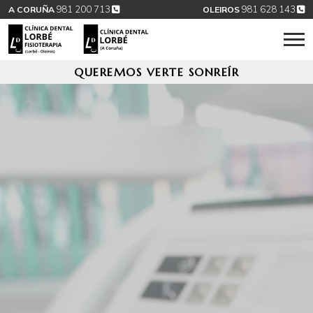
981 200 713
981 628 143
A CORUÑA
OLEIROS