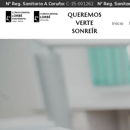
Nº Reg. Sanitario A Coruña:
C-15-001262
Nº Reg. Sanitar
QUEREMOS
VERTE
Inicio
SONREÍR