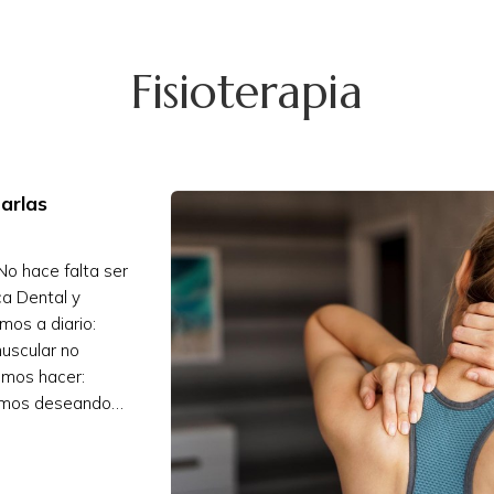
Fisioterapia
arlas
No hace falta ser
ca Dental y
emos a diario:
muscular no
emos hacer:
stamos deseando