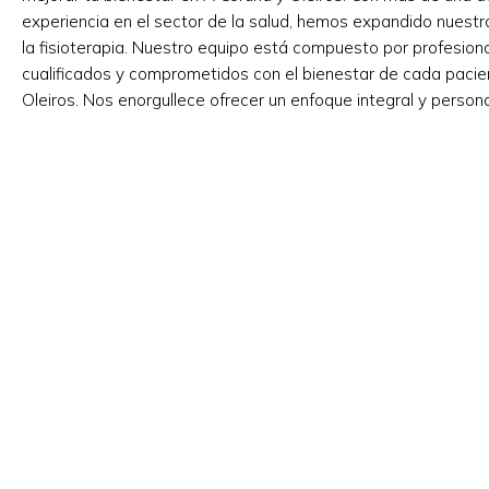
experiencia en el sector de la salud, hemos expandido nuest
la fisioterapia. Nuestro equipo está compuesto por profesio
cualificados y comprometidos con el bienestar de cada pacie
Oleiros. Nos enorgullece ofrecer un enfoque integral y perso
que cada tratamiento se adapte a las ne...
LEER MÁS
Clínica en A CORUÑA y Oleiros
Nº de Reg. Sanitario A Coruña:
C-15-001262
Nº de Reg. Sanitario Lorbé:
C-15-001467
Clínica odontológica especializada en coronas de
zirconio, implantes y prótesis dentales, odontopediatría,