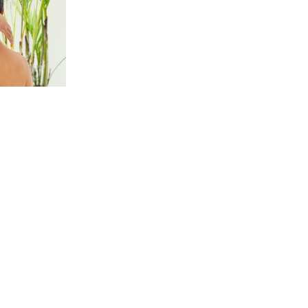
Nuestras clínicas dentales
Clínica en A CORUÑA
Trabajo, 13 Bajo Dcha.
|
981 200 713
Clínica en OLEIROS
Vila do Couto, 6 - Lorbé
|
981 628 143