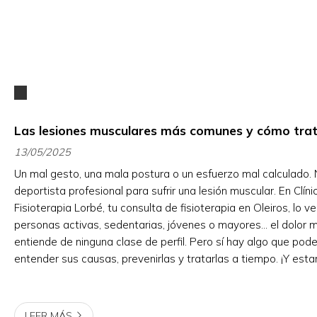
Las lesiones musculares más comunes y cómo trat
13/05/2025
Un mal gesto, una mala postura o un esfuerzo mal calculado. 
deportista profesional para sufrir una lesión muscular. En Clíni
Fisioterapia Lorbé, tu consulta de fisioterapia en Oleiros, lo v
personas activas, sedentarias, jóvenes o mayores... el dolor 
entiende de ninguna clase de perfil. Pero sí hay algo que pod
entender sus causas, prevenirlas y tratarlas a tiempo. ¡Y e
ayudarte con ello! De momento, hasta que llegu...
LEER MÁS