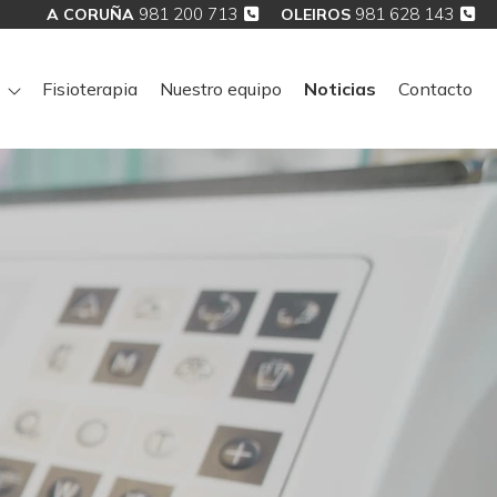
981 200 713
981 628 143
A CORUÑA
OLEIROS
Fisioterapia
Nuestro equipo
Noticias
Contacto