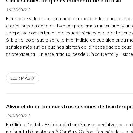
Cinco señales de que es momento de ir al fisio
14/10/2024
El ritmo de vida actual, sumado al trabajo sedentario, las mal
estrés, pueden generar diversos problemas musculares y artic
tiempo, se convierten en molestias crónicas que afectan nues
Si bien el dolor suele ser el primer indicio de que algo anda ma
señales más sutiles que nos alertan de la necesidad de acudi
fisioterapeuta. En este artículo, desde Clínica Dental y Fisiot
Coruña y Oleiros, te presenta...
LEER MÁS
Alivia el dolor con nuestras sesiones de fisioterapi
24/06/2024
En Clínica Dental y Fisioterapia Lorbé, nos especializamos en 
mejorar tu bienestar en A Coruña y Oleiros. Con más de una 