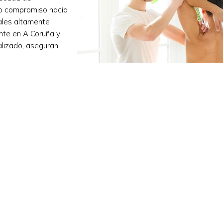
ro compromiso hacia
nales altamente
nte en A Coruña y
nalizado, asegurando
Especialidades
Coronas de zirconio
Ortodoncia
Implantes
Prótesis dentales
Odontología
Periodoncia