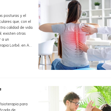
as posturas y el
ulares que, con el
tra calidad de vida.
l, existen otras
r a un
erapia Lorbé, en A
a
fisioterapia para
década de