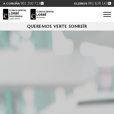
981 200 713
981 628 143
A CORUÑA
OLEIROS