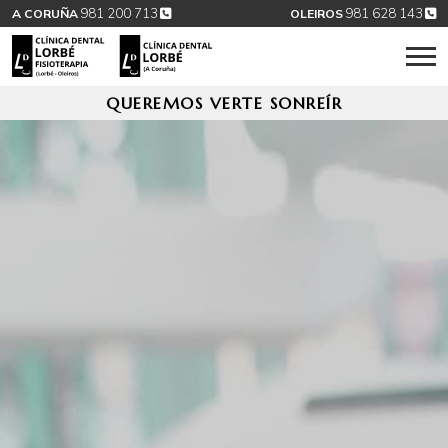
981 200 713
981 628 143
A CORUÑA
OLEIROS