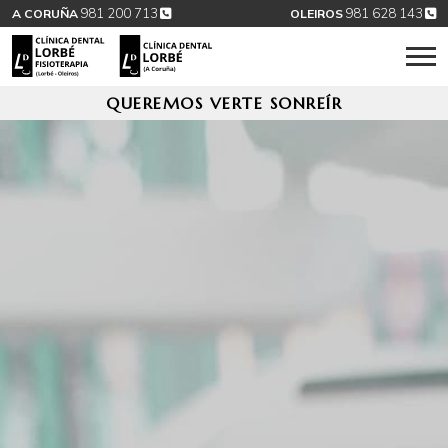
981 200 713
981 628 143
A CORUÑA
OLEIROS